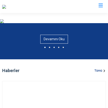
Ankara
Akyurt
Haymana
Devamını Oku
Altındağ
Kalecik
Ayaş
Kahramankazan
Bala
Keçiören
Beypazarı
Kızılcahamam
Haberler
Tümü
Çamlıdere
Mamak
Çankaya
Nallıhan
Çubuk
Polatlı
Elmadağ
Şereflikoçhisar
Etimesgut
Sincan