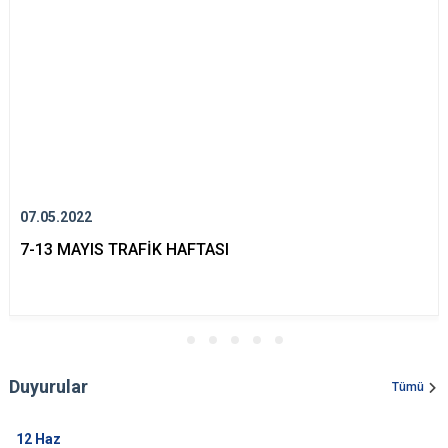
Evren
Yenimahalle
Gölbaşı
Pursaklar
Güdül
07.05.2022
7-13 MAYIS TRAFİK HAFTASI
Duyurular
Tümü
12
Haz