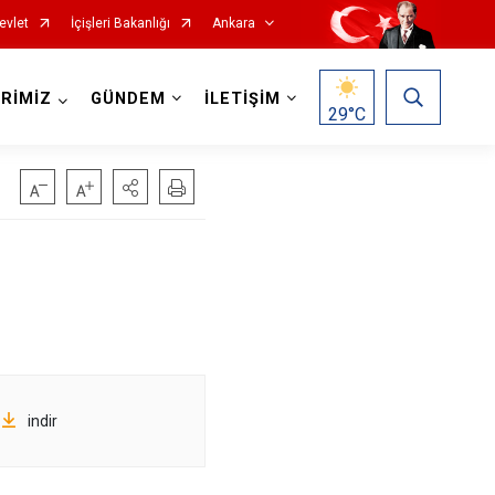
evlet
İçişleri Bakanlığı
Ankara
RİMİZ
GÜNDEM
İLETİŞİM
29
°C
Haymana
Kalecik
Kahramankazan
Keçiören
Kızılcahamam
Mamak
indir
Nallıhan