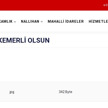
e-D
KAMLIK
NALLIHAN
MAHALLİ İDARELER
HİZMETLE
Ankara
KEMERLİ OLSUN
Akyurt
Altındağ
Ayaş
Bala
Beypazarı
Çamlıdere
jpg
342 Byte
Çankaya