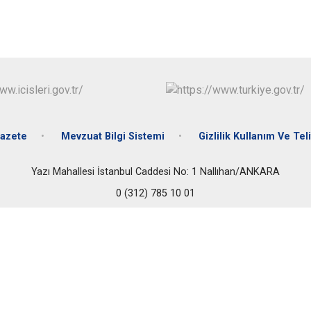
Çubuk
Elmadağ
Etimesgut
Evren
Gölbaşı
Güdül
azete
Mevzuat Bilgi Sistemi
Gizlilik Kullanım Ve Teli
Yazı Mahallesi İstanbul Caddesi No: 1 Nallıhan/ANKARA
0 (312) 785 10 01