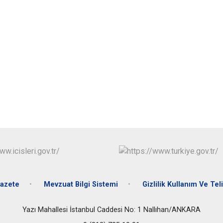
Çubuk
Elmadağ
Etimesgut
Evren
Gölbaşı
Güdül
azete
Mevzuat Bilgi Sistemi
Gizlilik Kullanım Ve Teli
Yazı Mahallesi İstanbul Caddesi No: 1 Nallıhan/ANKARA