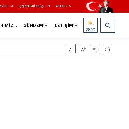
evlet
İçişleri Bakanlığı
Ankara
RİMİZ
GÜNDEM
İLETİŞİM
28
°C
Haymana
Kalecik
Kahramankazan
Keçiören
Kızılcahamam
Mamak
Nallıhan