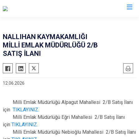
Ankara
NALLIHAN KAYMAKAMLIĞI
MİLLİ EMLAK MÜDÜRLÜĞÜ 2/B
Akyurt
Haymana
SATIŞ İLANI
Altındağ
Kalecik
Ayaş
Kahramankazan
Bala
Keçiören
12.06.2026
Beypazarı
Kızılcahamam
Çamlıdere
Mamak
Milli Emlak Müdürlüğü Alpagut Mahallesi 2/B Satış İlanı
Çankaya
Nallıhan
için
TIKLAYINIZ.
Çubuk
Polatlı
Milli Emlak Müdürlüğü Eğri Mahallesi 2/B Satış İlanı
için
TIKLAYINIZ.
Elmadağ
Şereflikoçhisar
Milli Emlak Müdürlüğü Nebioğlu Mahallesi 2/B Satış İlanı
Etimesgut
Sincan