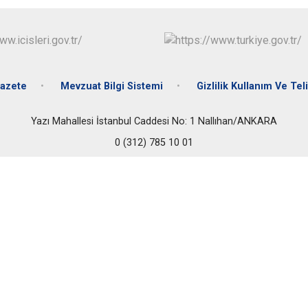
Çubuk
Elmadağ
Etimesgut
Evren
azete
Mevzuat Bilgi Sistemi
Gizlilik Kullanım Ve Teli
Gölbaşı
Güdül
Yazı Mahallesi İstanbul Caddesi No: 1 Nallıhan/ANKARA
0 (312) 785 10 01