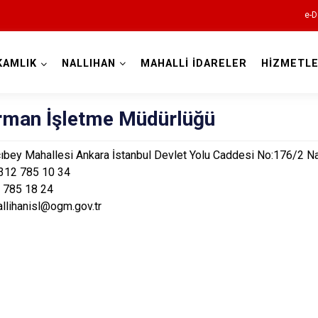
e-D
KAMLIK
NALLIHAN
MAHALLİ İDARELER
HİZMETLE
Ankara
Orman İşletme Müdürlüğü
Akyurt
ıbey Mahallesi Ankara İstanbul Devlet Yolu Caddesi No:176/2
N
312 785 10 34
Altındağ
 785 18 24
Ayaş
llihanisl@ogm.gov.tr
Bala
Beypazarı
Çamlıdere
Çankaya