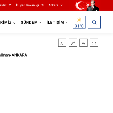
evlet
İçişleri Bakanlığı
Ankara
RİMİZ
GÜNDEM
İLETİŞİM
31
°C
Haymana
allıhan/ANKARA
Kalecik
Kahramankazan
Keçiören
Kızılcahamam
Mamak
Nallıhan