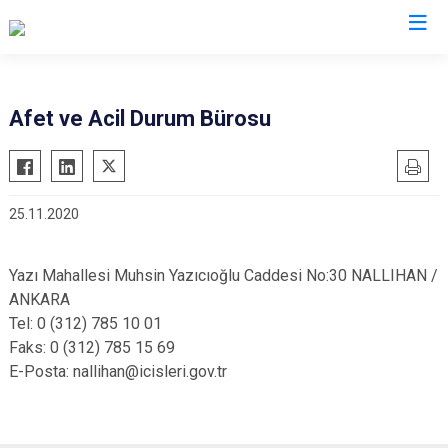
Ankara
Afet ve Acil Durum Bürosu
Akyurt
Haymana
Altındağ
Kalecik
25.11.2020
Ayaş
Kahramankazan
Bala
Keçiören
Yazı Mahallesi Muhsin Yazıcıoğlu Caddesi No:30 NALLIHAN /
Beypazarı
Kızılcahamam
ANKARA
Çamlıdere
Mamak
Tel: 0 (312) 785 10 01
Çankaya
Nallıhan
Faks: 0 (312) 785 15 69
E-Posta: nallihan@icisleri.gov.tr
Çubuk
Polatlı
Elmadağ
Şereflikoçhisar
Etimesgut
Sincan