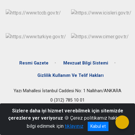
Evren
Yenimahalle
Gölbaşı
Pursaklar
Güdül
Resmi Gazete
Mevzuat Bilgi Sistemi
Gizlilik Kullanım Ve Telif Hakları
Yazı Mahallesi İstanbul Caddesi No: 1 Nallıhan/ANKARA
0 (312) 785 10 01
Sizlere daha iyi hizmet verebilmek için sitemizde
çerezlere yer veriyoruz
🍪 Çerez politikamız hakkında
bilgi edinmek için
tıklayınız
Kabul et